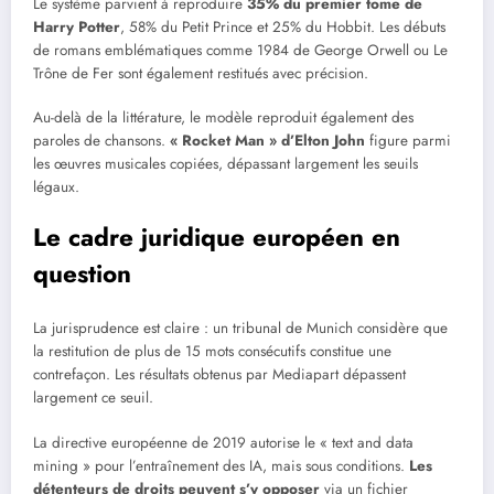
Le système parvient à reproduire
35% du premier tome de
Harry Potter
, 58% du Petit Prince et 25% du Hobbit. Les débuts
de romans emblématiques comme 1984 de George Orwell ou Le
Trône de Fer sont également restitués avec précision.
Au-delà de la littérature, le modèle reproduit également des
paroles de chansons.
« Rocket Man » d’Elton John
figure parmi
les œuvres musicales copiées, dépassant largement les seuils
légaux.
Le cadre juridique européen en
question
La jurisprudence est claire : un tribunal de Munich considère que
la restitution de plus de 15 mots consécutifs constitue une
contrefaçon. Les résultats obtenus par Mediapart dépassent
largement ce seuil.
La directive européenne de 2019 autorise le « text and data
mining » pour l’entraînement des IA, mais sous conditions.
Les
détenteurs de droits peuvent s’y opposer
via un fichier