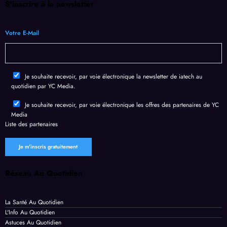
er
hé
corri
sans
révol
S'inscrire à la newsletter
r
victi
gées
clic
ution
mes
par
de
Votre E-Mail
e
de
Chro
l’IA
fuite
me
géné
de
en un
rativ
Je souhaite recevoir, par voie électronique la newsletter de iatech au
donn
temp
quotidien par YC Media.
ées
s
perso
recor
Je souhaite recevoir, par voie électronique les offres des partenaires de YC
Media
nnell
d
Liste des
partenaires
es
Réseau Au Quotidien
La Santé Au Quotidien
L'Info Au Quotidien
Astuces Au Quotidien