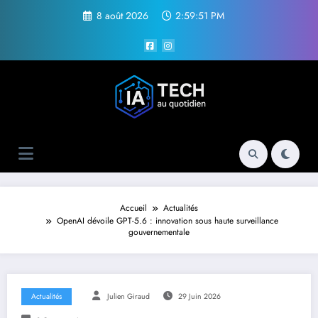
Aller
8 août 2026
2:59:52 PM
au
contenu
Accueil
Actualités
OpenAI dévoile GPT-5.6 : innovation sous haute surveillance
gouvernementale
Actualités
Julien Giraud
29 Juin 2026