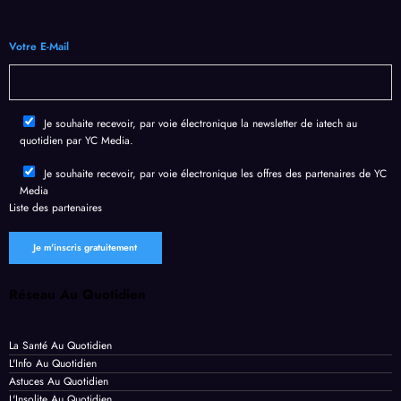
cur
victi
gées
clic
utio
mes
par
de
Votre E-Mail
de
de
Chro
l’IA
e
fuite
me
gén
de
en un
rati
Je souhaite recevoir, par voie électronique la newsletter de iatech au
donn
temp
quotidien par YC Media.
ées
s
perso
recor
Je souhaite recevoir, par voie électronique les offres des partenaires de YC
Media
nnell
d
Liste des
partenaires
es
Réseau Au Quotidien
La Santé Au Quotidien
L'Info Au Quotidien
Astuces Au Quotidien
L'Insolite Au Quotidien