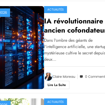
ACTUALITÉS
2026
IA révolutionnaire 
ancien cofondateu
d’OpenAI défie le
Dans l'ombre des géants de
géant avec 6 milli
l'intelligence artificielle, une startu
mystérieuse cultive le secret depui
deux…
Claire Moreau
0 Comment
Lire La Suite
ACTUALITÉS
 2026