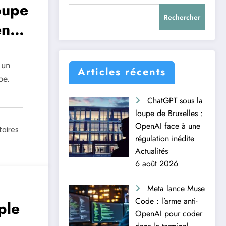
oupe
Rechercher
enAI
ion
 un
Articles récents
pe.
ChatGPT sous la
loupe de Bruxelles :
OpenAI face à une
aires
régulation inédite
Actualités
6 août 2026
Meta lance Muse
Code : l’arme anti-
ple
OpenAI pour coder