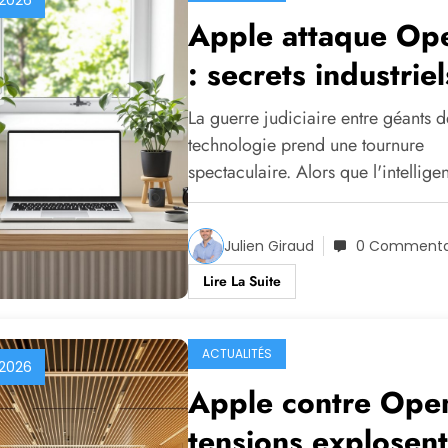
Apple attaque Op
: secrets industriel
dérobés par des e
La guerre judiciaire entre géants d
employés accusés
technologie prend une tournure
spectaculaire. Alors que l'intellig
Julien Giraud
0 Commenta
Lire La Suite
ACTUALITÉS
 2026
Apple contre Open
tensions explosent