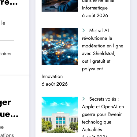
rre
dans le terminal
Informatique
6 août 2026
 le
Mistral AI
révolutionne la
modération en ligne
avec Shieldstral,
aires
outil gratuit et
polyvalent
Innovation
6 août 2026
ger
Secrets volés :
Apple et OpenAI en
uelle
guerre pour l’avenir
technologique
ale
ée
Actualités
ations