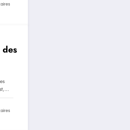
aires
: des
es
hes
st,…
aires