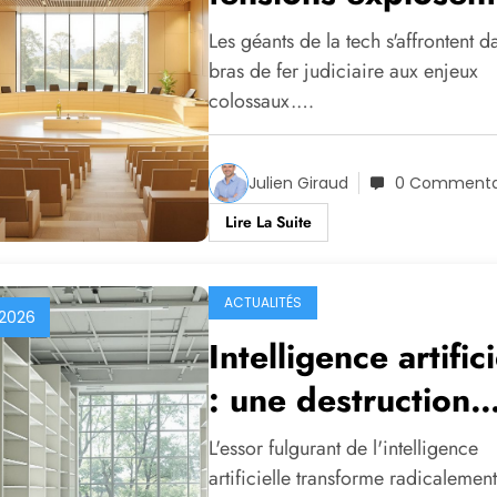
autour de secrets
Les géants de la tech s'affrontent d
industriels volés
bras de fer judiciaire aux enjeux
colossaux.…
Julien Giraud
0 Commenta
Lire La Suite
ACTUALITÉS
 2026
Intelligence artifici
: une destruction
massive de livres 
L'essor fulgurant de l'intelligence
pour entraîner les
artificielle transforme radicalement