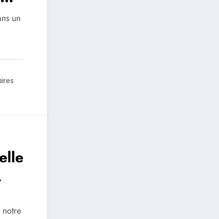
ans un
ires
elle
rares
 notre