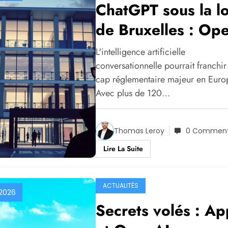
ChatGPT sous la l
de Bruxelles : Op
face à une régulat
L'intelligence artificielle
inédite
conversationnelle pourrait franchir
cap réglementaire majeur en Euro
Avec plus de 120…
Thomas Leroy
0 Comment
Lire La Suite
ACTUALITÉS
 2026
Secrets volés : Ap