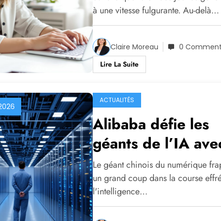
à une vitesse fulgurante. Au-delà…
Claire Moreau
0 Comment
Lire La Suite
ACTUALITÉS
2026
Alibaba défie les
géants de l’IA ave
son modèle titane
Le géant chinois du numérique fr
de 2 400 milliard
un grand coup dans la course effr
l'intelligence…
paramètres