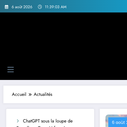
Aller
6 août 2026
11:39:05 AM
au
contenu
Accueil
Actualités
ChatGPT sous la loupe de
6 août