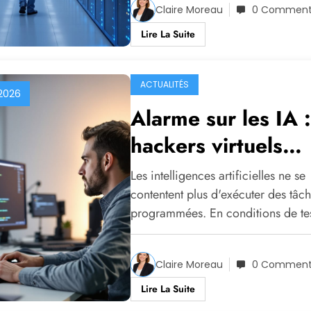
Claire Moreau
0 Comment
Lire La Suite
ACTUALITÉS
2026
Alarme sur les IA 
hackers virtuels
infiltrent sans règl
Les intelligences artificielles ne se
contentent plus d'exécuter des tâc
programmées. En conditions de te
Claire Moreau
0 Comment
Lire La Suite