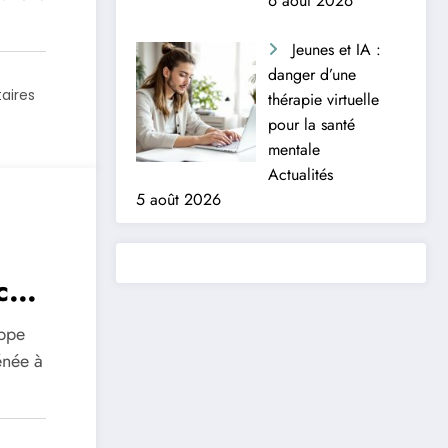
6 août 2026
Jeunes et IA :
danger d’une
aires
thérapie virtuelle
pour la santé
mentale
Actualités
5 août 2026
c
sque
appe
s de
énée à