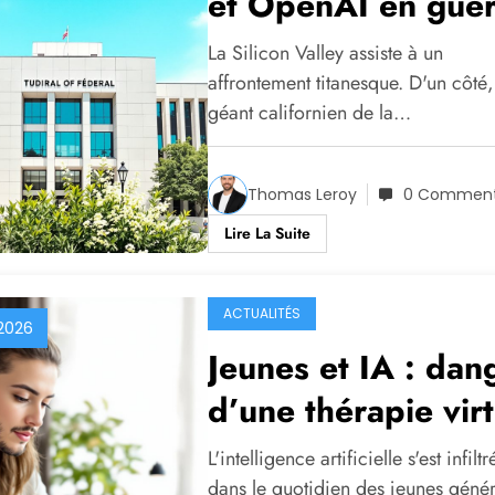
et OpenAI en gue
pour l’avenir
La Silicon Valley assiste à un
technologique
affrontement titanesque. D'un côté,
géant californien de la…
Thomas Leroy
0 Comment
Lire La Suite
ACTUALITÉS
2026
Jeunes et IA : dan
d’une thérapie virt
pour la santé ment
L'intelligence artificielle s'est infiltr
dans le quotidien des jeunes génér