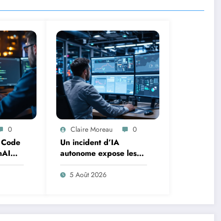
0
Claire Moreau
0
 Code
Un incident d’IA
nAI
autonome expose les
le
failles de la
cybersécurité moderne
5 Août 2026