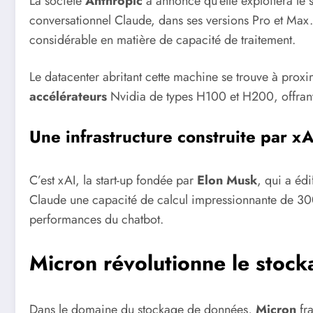
La société
Anthropic
a annoncé qu’elle exploitera le 
conversationnel Claude, dans ses versions Pro et Max.
considérable en matière de capacité de traitement.
Le datacenter abritant cette machine se trouve à pro
accélérateurs
Nvidia de types H100 et H200, offrant
Une infrastructure construite par xA
C’est xAI, la start-up fondée par
Elon Musk
, qui a édi
Claude une capacité de calcul impressionnante de 300
performances du chatbot.
Micron révolutionne le stoc
Dans le domaine du stockage de données,
Micron
fra