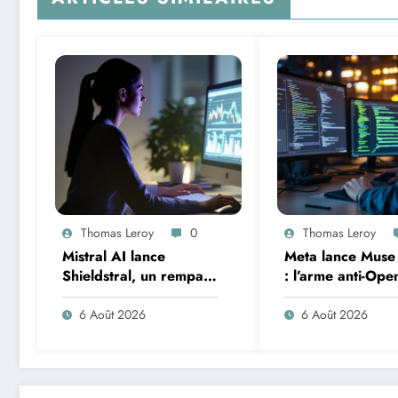
Thomas Leroy
0
Thomas Leroy
Mistral AI lance
Meta lance Muse
Shieldstral, un rempart
: l’arme anti-Ope
ultra-performant pour
pour coder dans 
sécuriser les contenus
terminal
6 Août 2026
6 Août 2026