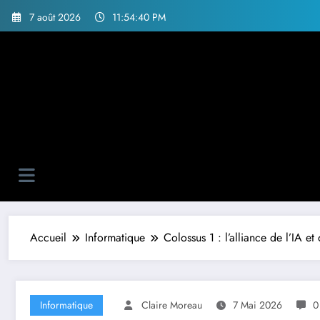
Aller
7 août 2026
11:54:41 PM
au
contenu
Accueil
Informatique
Colossus 1 : l’alliance de l’IA e
Informatique
Claire Moreau
7 Mai 2026
0