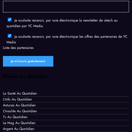
de
Chro
l’IA
fuite
me
géné
de
en un
rative
Je souhaite recevoir, par voie électronique la newsletter de iatech au
donn
temp
quotidien par YC Media.
ées
s
perso
recor
Je souhaite recevoir, par voie électronique les offres des partenaires de YC
Media
nnell
d
Liste des
partenaires
es
Réseau Au Quotidien
La Santé Au Quotidien
L'Info Au Quotidien
Astuces Au Quotidien
L'Insolite Au Quotidien
Tv Au Quotidien
Le Mag Au Quotidien
Argent Au Quotidien