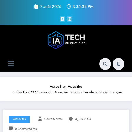
Aller
7 août 2026
3:35:40 PM
au
contenu
Accueil
Actualités
Élection 2027 : quand l’IA devient le conseiller électoral des Français
Actualités
Claire Moreau
3 Juin 2026
0 Commentaires