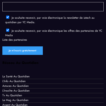
e
de
Chro
l’IA
fuite
me
géné
de
en un
rative
Je souhaite recevoir, par voie électronique la newsletter de iatech au
donn
temp
quotidien par YC Media.
ées
s
perso
recor
Je souhaite recevoir, par voie électronique les offres des partenaires de YC
Media
nnell
d
Liste des
partenaires
es
Réseau Au Quotidien
La Santé Au Quotidien
L'Info Au Quotidien
Astuces Au Quotidien
L'Insolite Au Quotidien
Tv Au Quotidien
Le Mag Au Quotidien
Argent Au Quotidien