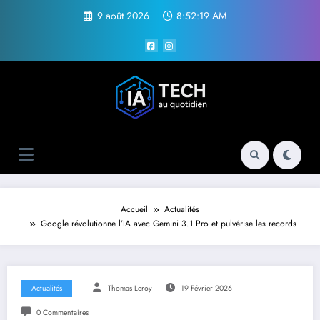
Aller
9 août 2026
8:52:20 AM
au
contenu
Accueil
Actualités
Google révolutionne l’IA avec Gemini 3.1 Pro et pulvérise les records
Actualités
Thomas Leroy
19 Février 2026
0 Commentaires