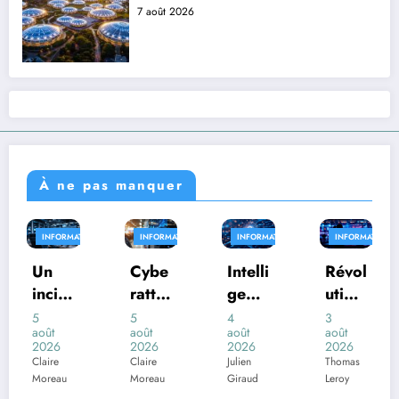
7 août 2026
À ne pas manquer
RMATIQUE
INFORMATIQUE
INFORMATIQUE
INFORMATIQUE
INFORM
Cybe
Intelli
Révol
Entre
d
ratta
genc
ution
prise
que
e
IA :
s :
5
4
3
3
août
août
août
août
A
massi
artifi
le
com
2026
2026
2026
2026
on
ve :
cielle
web
ment
Claire
Julien
Thomas
Thomas
u
Moreau
Giraud
Leroy
Leroy
e
287
: 1
face
gard