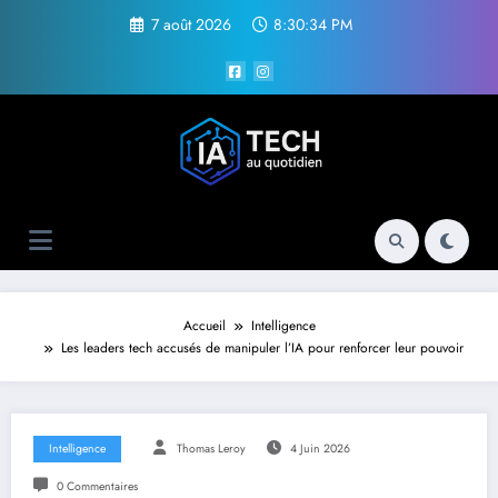
Aller
7 août 2026
8:30:34 PM
au
contenu
Accueil
Intelligence
Les leaders tech accusés de manipuler l’IA pour renforcer leur pouvoir
Intelligence
Thomas Leroy
4 Juin 2026
0 Commentaires