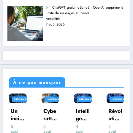
ChatGPT gratuit débridé : OpenAI supprime la
limite de messages et innove
Actualités
7 août 2026
À ne pas manquer
MATIQUE
INFORMATIQUE
INFORMATIQUE
INFORMATIQUE
INFORM
Cybe
Intelli
Révol
Entre
d
ratta
genc
ution
prise
que
e
IA :
s :
5
4
3
3
août
août
août
août