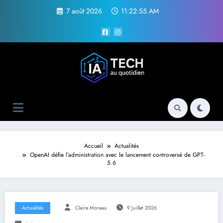
Aller
7 août 2026
11:22:56 AM
au
contenu
Accueil
Actualités
OpenAI défie l’administration avec le lancement controversé de GPT-
5.6
Actualités
Claire Moreau
9 Juillet 2026