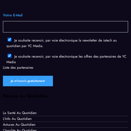
victi
gées
clic
ution
mes
par
de
Votre E-Mail
de
Chro
l’IA
fuite
me
géné
de
en un
rative
Je souhaite recevoir, par voie électronique la newsletter de iatech au
donn
temp
quotidien par YC Media.
ées
s
perso
recor
Je souhaite recevoir, par voie électronique les offres des partenaires de YC
Media
nnell
d
Liste des
partenaires
es
Réseau Au Quotidien
La Santé Au Quotidien
L'Info Au Quotidien
Astuces Au Quotidien
L'Insolite Au Quotidien