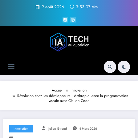
Aller
9 août 2026
3:53:08 AM
au
contenu
Accueil
Innovation
Révolution chez les développeurs : Anthropic lance la programmation
vocale avec Claude Code
Innovation
Julien Giraud
4 Mars 2026