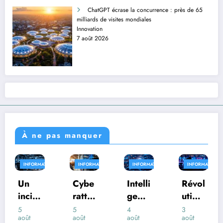
ChatGPT écrase la concurrence : près de 65
milliards de visites mondiales
Innovation
7 août 2026
À ne pas manquer
ATIQUE
INFORMATIQUE
INFORMATIQUE
INFORMATIQUE
INFORMAT
Cybe
Intelli
Révol
Entre
ratta
genc
ution
prise
que
e
IA :
s :
5
4
3
3
août
août
août
août
massi
artifi
le
com