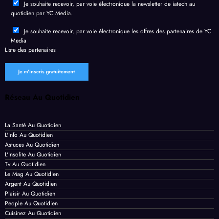
Je souhaite recevoir, par voie électronique la newsletter de iatech au
donn
temp
quotidien par YC Media.
ées
s
perso
recor
Je souhaite recevoir, par voie électronique les offres des partenaires de YC
Media
nnell
d
Liste des
partenaires
es
Réseau Au Quotidien
La Santé Au Quotidien
L'Info Au Quotidien
Astuces Au Quotidien
L'Insolite Au Quotidien
Tv Au Quotidien
Le Mag Au Quotidien
Argent Au Quotidien
Plaisir Au Quotidien
People Au Quotidien
Cuisinez Au Quotidien