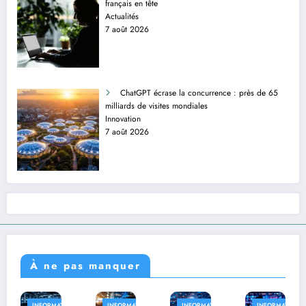
français en tête
Actualités
7 août 2026
ChatGPT écrase la concurrence : près de 65
milliards de visites mondiales
Innovation
7 août 2026
À ne pas manquer
RMATIQUE
INFORMATIQUE
INFORMATIQUE
INFORMATIQUE
INFORM