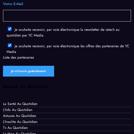
ité
mes
par
Votre E-Mail
mode
de
Chro
rne
fuite
me
de
en un
Je souhaite recevoir, par voie électronique la newsletter de iatech au
donn
temp
quotidien par YC Media.
ées
s
perso
recor
Je souhaite recevoir, par voie électronique les offres des partenaires de YC
Media
nnell
d
Liste des
partenaires
es
Réseau Au Quotidien
La Santé Au Quotidien
L'Info Au Quotidien
Astuces Au Quotidien
L'Insolite Au Quotidien
Tv Au Quotidien
Le Mag Au Quotidien