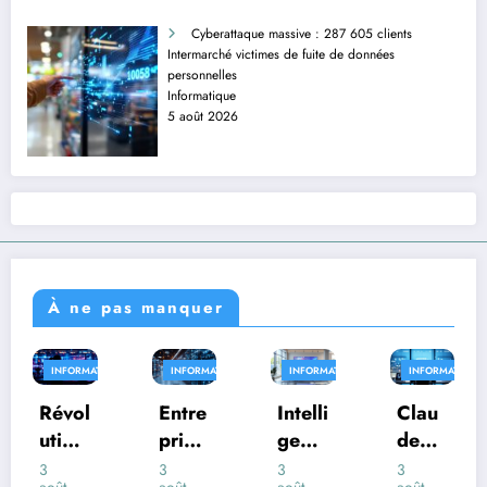
Cyberattaque massive : 287 605 clients
Intermarché victimes de fuite de données
personnelles
Informatique
5 août 2026
À ne pas manquer
RMATIQUE
INFORMATIQUE
INFORMATIQUE
INFORMATIQUE
INFORM
ol
Entre
Intelli
Clau
Qua
n
prise
genc
de
d l’I
s :
e
d’Ant
de
3
3
3
31