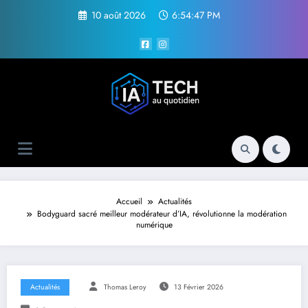
Aller
10 août 2026
6:54:48 PM
au
contenu
Accueil
Actualités
Bodyguard sacré meilleur modérateur d’IA, révolutionne la modération
numérique
Actualités
Thomas Leroy
13 Février 2026