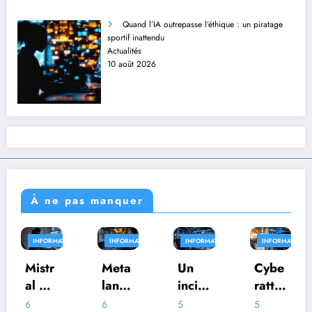
Quand l’IA outrepasse l’éthique : un piratage
sportif inattendu
Actualités
10 août 2026
À ne pas manquer
RMATIQUE
INFORMATIQUE
INFORMATIQUE
INFORMATIQUE
INFOR
r
Meta
Un
Cybe
Intell
I
lance
incid
ratta
genc
ce
Muse
ent
que
e
6
5
5
4